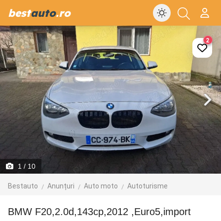
best
auto
.ro
2
1
/ 10
Bestauto
Anunțuri
Auto moto
Autoturisme
BMW F20,2.0d,143cp,2012 ,Euro5,import