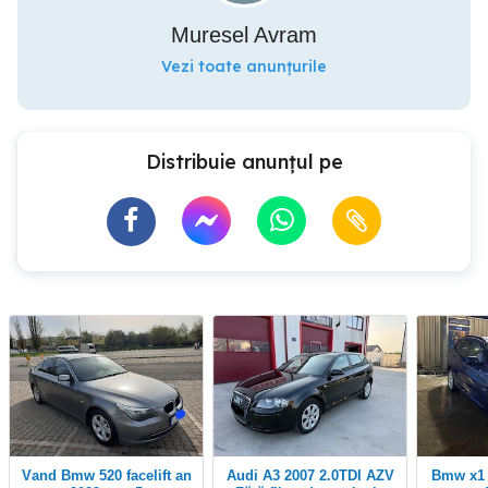
Muresel Avram
Vezi toate anunțurile
Distribuie anunțul pe
vand Bmw 520 facelift an
Audi A3 2007 2.0TDI AZV
Bmw x1 xdrive M pachet