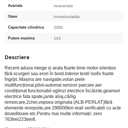
Avariata
neavariata
Stare
inmatriculabila
Capacitate cilindrica
2000
Putere maxima
143
Descriere
Recent adusa merge și arata foarte bine motor silențios
fără scurgeri sau erori în bord.Interior textil isofix foarte
îngrijit. Mașina are navigație,volan piele
multifuncțional,pilot-automat senzori parcare aer
condiționat functionabil oglinzi electrice încălzite,geamuri
electrice fata spate,jante aliaj,cârlig
remorcare,2chei,vopsea originala (ALB-PERLAT)fără
elemente revopsite,are 298000km reali verificabili cu acte
doveditoare etc.Pentru mai multe informații: zero
763trei223trei8.