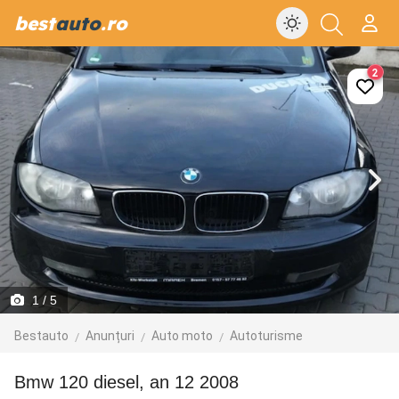
best
auto
.ro
2
1
/ 5
Bestauto
Anunțuri
Auto moto
Autoturisme
Bmw 120 diesel, an 12 2008