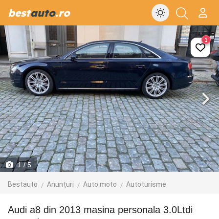
best
auto
.ro
1
1
/ 5
Bestauto
Anunțuri
Auto moto
Autoturisme
audi a8 din 2013 masina personala 3.0Ltdi