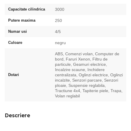
Capacitate cilindrica
3000
Putere maxima
250
Numar usi
4/5
Culoare
negru
ABS, Comenzi volan, Computer de
bord, Faruri Xenon, Filtru de
particule, Geamuri electrice,
Incalzire scaune, Inchidere
Dotari
centralizata, Oglinzi electrice, Oglinzi
incalzite, Senzori parcare, Senzori
ploaie, Suspensie reglabila,
Tractiune 4x4, Tapiterie piele, Trapa,
Volan reglabil
Descriere