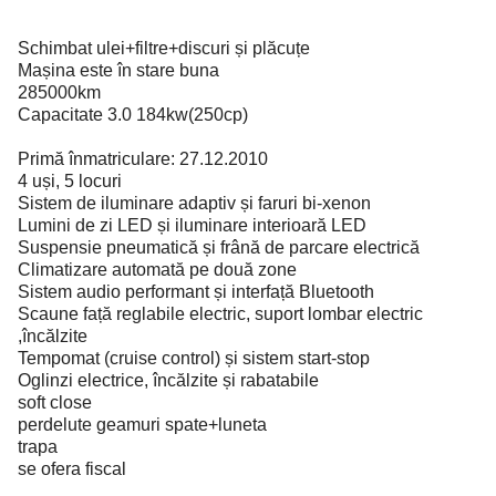
Schimbat ulei+filtre+discuri și plăcuțe
Mașina este în stare buna
285000km
Capacitate 3.0 184kw(250cp)
Primă înmatriculare: 27.12.2010
4 uși, 5 locuri
Sistem de iluminare adaptiv și faruri bi-xenon
Lumini de zi LED și iluminare interioară LED
Suspensie pneumatică și frână de parcare electrică
Climatizare automată pe două zone
Sistem audio performant și interfață Bluetooth
Scaune față reglabile electric, suport lombar electric
,încălzite
Tempomat (cruise control) și sistem start-stop
Oglinzi electrice, încălzite și rabatabile
soft close
perdelute geamuri spate+luneta
trapa
se ofera fiscal