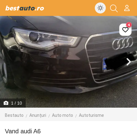
best
auto
.ro
4
1
/ 10
Bestauto
Anunțuri
Auto moto
Autoturisme
vand audi A6