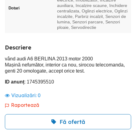
electrice, Imobilizator, Incalzire
auxiliara, Incalzire scaune, Inchidere
Dotari
centralizata, Oglinzi electrice, Oglinzi
incalzite, Parbriz incalzit, Senzori de
lumina, Senzori parcare, Senzori
ploaie, Servodirectie
Descriere
vând audi A6 BERLINA 2013 motor 2000
Mașină nefumător, interior ca nou, sirocou telecomanda,
genti 20 omologate, accept orice test.
ID anunț
: 1745395510
Vizualizări:
0
Raportează
Fă ofertă