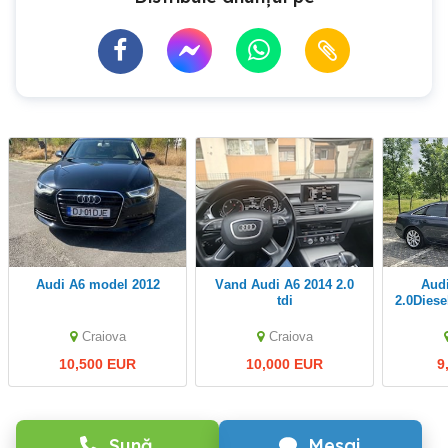
Audi A6 model 2012
Vand Audi A6 2014 2.0
Audi A6 C7 2012
tdi
2.0Dies
Craiova
Craiova
10,500 EUR
10,000 EUR
9
Sună
Mesaj