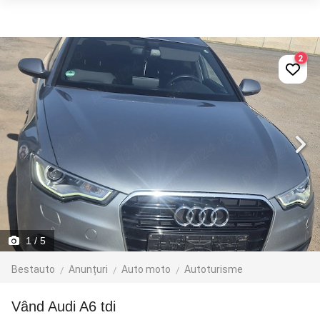
2
1
/ 5
Bestauto
Anunțuri
Auto moto
Autoturisme
Vând Audi A6 tdi