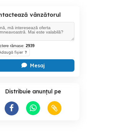
ntactează vânzătorul
ctere rămase:
2939
daugă fișier
?
Mesaj
Distribuie anunțul pe