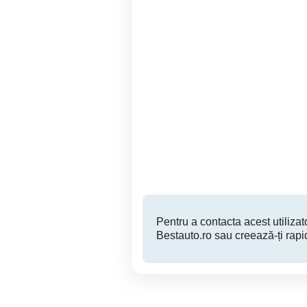
Abarth 595 Turismo
Vand Land Rover Range
Constanta
9,700 EUR
Pentru a contacta acest utilizato
Bestauto.ro sau creează-ți rapi