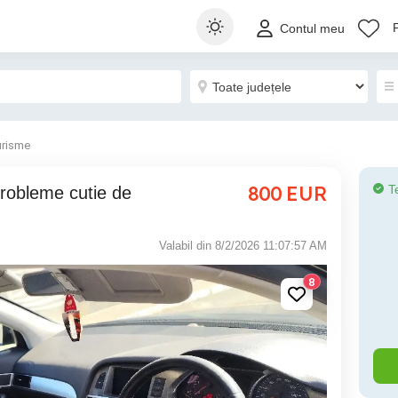
Contul meu
urisme
800
EUR
T
Valabil din 8/2/2026 11:07:57 AM
8