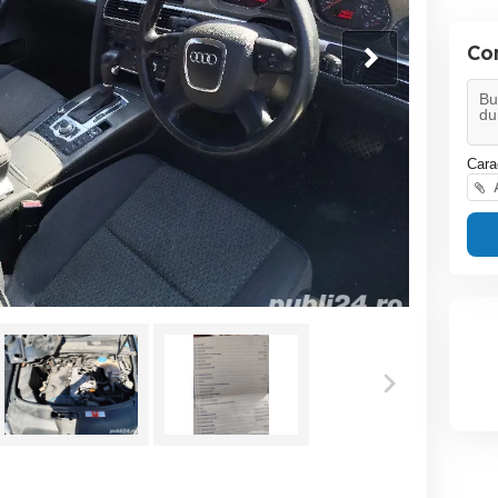
Co
Cara
A