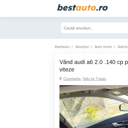
best
auto
.ro
Bestauto
Anunțuri
Auto moto
Autot
vând audi a6 2.0 .140 cp probleme cutie de
viteze
Constanta
,
Valu lui Traian