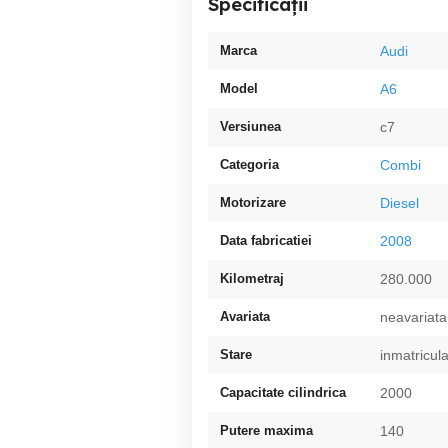
Specificații
Marca
Audi
Model
A6
Versiunea
c7
Categoria
Combi
Motorizare
Diesel
Data fabricatiei
2008
Kilometraj
280.000
Avariata
neavariata
Stare
inmatricul
Capacitate cilindrica
2000
Putere maxima
140