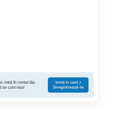
Bmw F31 2016
Hyud
Rover Vogue 3.0 l
Constanta
Constanta
C
23,000 EUR
10,750 EUR
5,
r, intră în contul tău
Intră în cont /
Înregistrează-te
d un cont nou!