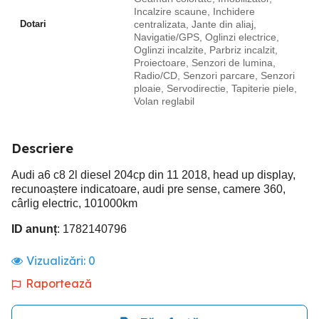
Incalzire scaune, Inchidere
Dotari
centralizata, Jante din aliaj,
Navigatie/GPS, Oglinzi electrice,
Oglinzi incalzite, Parbriz incalzit,
Proiectoare, Senzori de lumina,
Radio/CD, Senzori parcare, Senzori
ploaie, Servodirectie, Tapiterie piele,
Volan reglabil
Descriere
Audi a6 c8 2l diesel 204cp din 11 2018, head up display,
recunoaștere indicatoare, audi pre sense, camere 360,
cârlig electric, 101000km
ID anunț
: 1782140796
Vizualizări:
0
Raportează