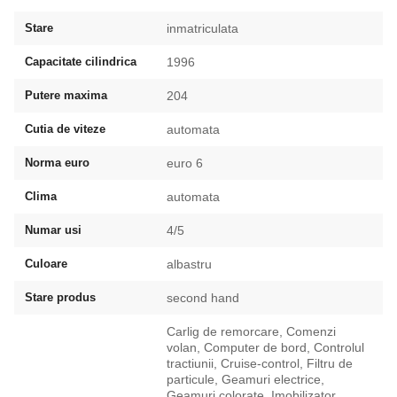
Stare
inmatriculata
Capacitate cilindrica
1996
Putere maxima
204
Cutia de viteze
automata
Norma euro
euro 6
Clima
automata
Numar usi
4/5
Culoare
albastru
Stare produs
second hand
Carlig de remorcare, Comenzi
volan, Computer de bord, Controlul
tractiunii, Cruise-control, Filtru de
particule, Geamuri electrice,
Geamuri colorate, Imobilizator,