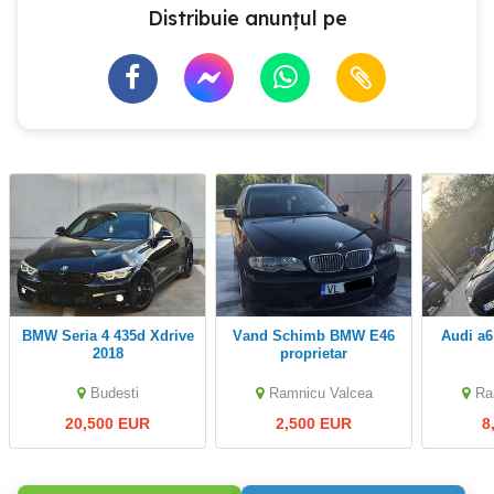
Distribuie anunțul pe
BMW Seria 4 435d Xdrive
vand Schimb BMW E46
Audi a
2018
proprietar
Budesti
Ramnicu Valcea
Ra
20,500 EUR
2,500 EUR
8