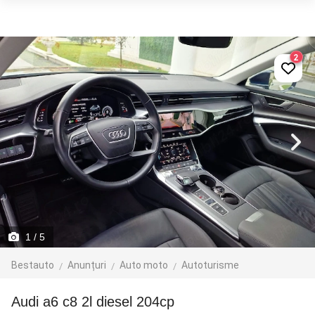
2
1
/ 5
Bestauto
Anunțuri
Auto moto
Autoturisme
Audi a6 c8 2l diesel 204cp