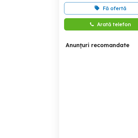
Fă ofertă
Arată telefon
Anunțuri recomandate
audi a6 2010 2.0TDI
A
Automat 177cp S- line
Botosani
6,500 EUR