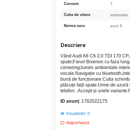
Consum
7
Cutia de viteze
automata
Norma euro
euro 5
Descriere
Vând Audi A6 C6 2.0 TDI 170 CP,
spate;Faruri Bixenon cu faza lung
cornering;lumini ambientale interio
vocale.Navigație cu bluetooth,inter
bună de funcționare.Cutia schimbă 
plăcuțe față spate.Urme de uzură in
telefon: .Accept și unele variante.
ID anunț
: 1782022175
Vizualizări:
0
Raportează