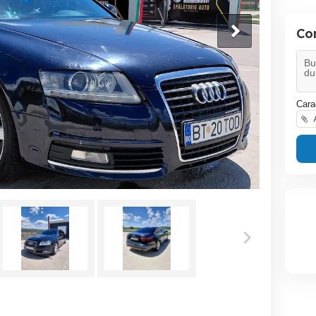
Co
Cara
A