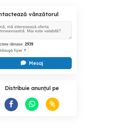
ntactează vânzătorul
ctere rămase:
2939
daugă fișier
?
Mesaj
Distribuie anunțul pe