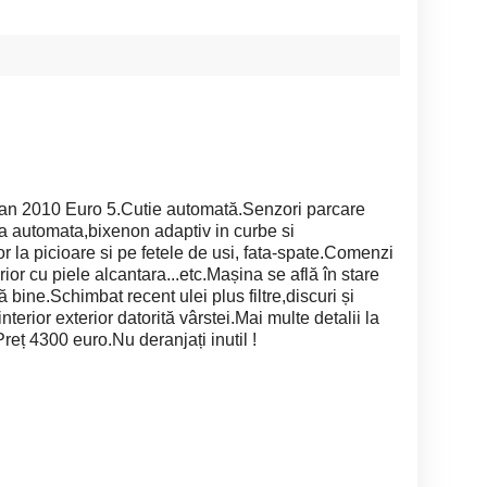
an 2010 Euro 5.Cutie automată.Senzori parcare
a automata,bixenon adaptiv in curbe si
r la picioare si pe fetele de usi, fata-spate.Comenzi
ior cu piele alcantara...etc.Mașina se află în stare
bine.Schimbat recent ulei plus filtre,discuri și
terior exterior datorită vârstei.Mai multe detalii la
Preț 4300 euro.Nu deranjați inutil !