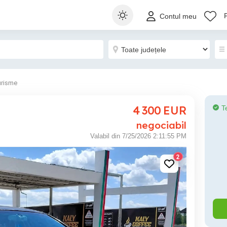
Contul meu
urisme
4 300
EUR
T
negociabil
Valabil din 7/25/2026 2:11:55 PM
2