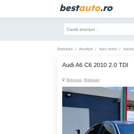
best
auto
.ro
Bestauto
Anunțuri
Auto moto
Autot
Audi A6 C6 2010 2.0 TDI
Botosani
,
Botosani