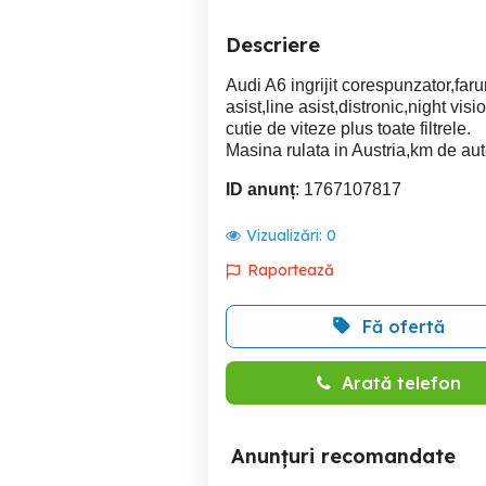
Descriere
Audi A6 ingrijit corespunzator,farur
asist,line asist,distronic,night vis
cutie de viteze plus toate filtrele.
Masina rulata in Austria,km de auto
ID anunț
: 1767107817
Vizualizări:
0
Raportează
Fă ofertă
Arată telefon
Anunțuri recomandate