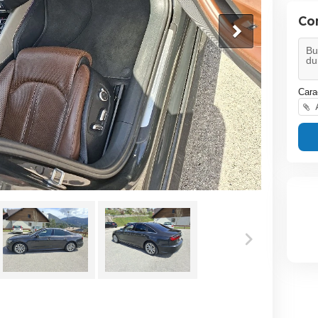
Co
Cara
A