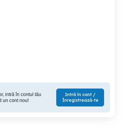
acia Sandero
Mazda CX-3 Benzină
Nissan Juke Posibilitate
Stepway
Automată Posibilitate rate
rate leasing Garanț
leasing Garanție 12 luni
Brasov
Brasov
10,700 EUR
14,850 EUR
7,
r, intră în contul tău
Intră în cont /
Înregistrează-te
d un cont nou!