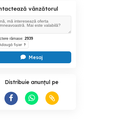
ntactează vânzătorul
ctere rămase:
2939
daugă fișier
?
Mesaj
Distribuie anunțul pe