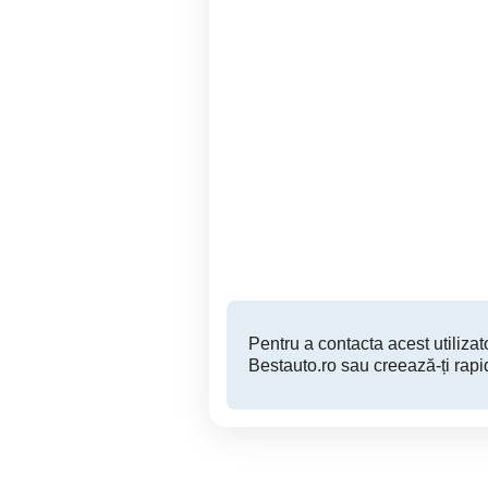
VW Tiguan Automat
Vând D
Posibilitate rate leasing
Garanție 12 luni
Brasov
16,990 EUR
Pentru a contacta acest utilizato
Bestauto.ro sau creează-ți rapi