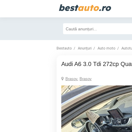
best
auto
.ro
Bestauto
Anunțuri
Auto moto
Autot
Audi A6 3.0 Tdi 272cp Qua
Brasov
,
Brasov