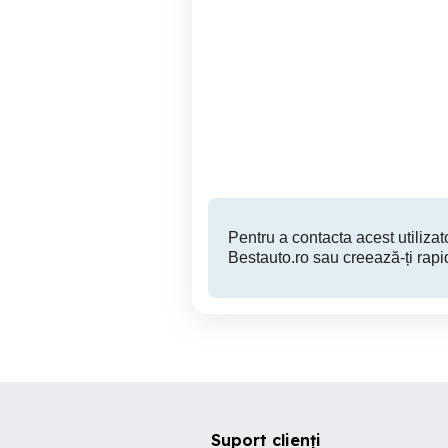
Dezmembrez opel astra h
Dezmembrez Mazda 3 1.6
1.7 cdti
Timisoara
200 EUR
Pentru a contacta acest utilizato
Bestauto.ro sau creează-ți rapi
Suport clienți