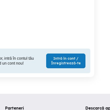
vand golf 4
bmw e
diesel
Timisoara
Dubesti
200 EUR
3,000 RON
20
r, intră în contul tău
Intră în cont /
Înregistrează-te
d un cont nou!
Parteneri
Descarcă ap