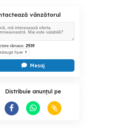
ntactează vânzătorul
ctere rămase:
2939
daugă fișier
?
Mesaj
Distribuie anunțul pe