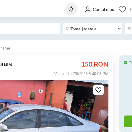
Contul meu
urisme
150
RON
T
brare
Valabil din 7/8/2026 8:40:03 PM