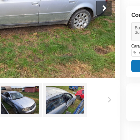
Co
Cara
A