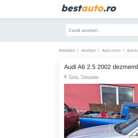
best
auto
.ro
Bestauto
Anunțuri
Auto moto
Autot
Audi A6 2.5 2002 dezmem
Timis
,
Timisoara