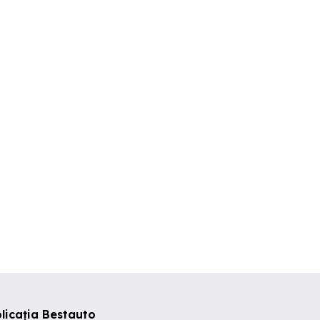
46 pt piese
vand Opel Astra
Dezmembrez Citroen C3
1.4 diesel
Ciacova
Alios
Timisoara
0 EUR
1,500 RON
200 EUR
licația Bestauto