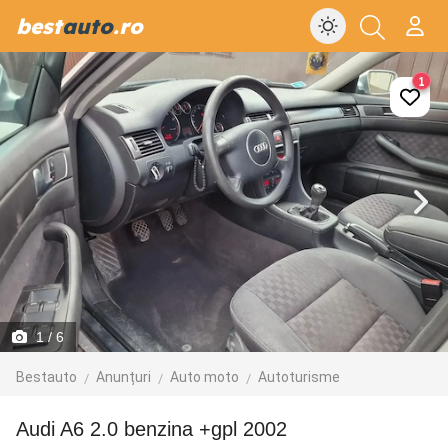
best
auto
.ro
1
1
/ 6
Bestauto
Anunțuri
Auto moto
Autoturisme
Audi A6 2.0 benzina +gpl 2002