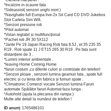
*Incalzire in scaune fata
*Sideassist( senzori unghi mort )
*Navighatie full Europa live-2x Sd Card CD DVD Jukebox
Slot Cartela Sim Wifi.
*Senzori presiune roti
*Pilot automat
*Volan reglabil și multifuncțional
*Pachet roti JR 30 5X112
*Jante Pe 19 Japan Racing Roti fata 8.5J , et 35 235 35
R19 . Roti spate 11 J ET15 265 30 R19 . Pe fata sunt
distanțiere de 3 .
*Lumini interior ambientale .
*leaving Home Coming Home
*faruri costum ,cu diferite culori și controlate din telefon!
*Senzori ploaie , senzorii lumina geamuri fata , spate full
electric și cu tenta din fabrica și fumuri spate .
*Climatronic Comenzi vocale Senzori lumina Faruri
automate Spălător faruri Automat faza lunga .
*Autohold (ajuta la plecarea din rampa )
Multe alte detali la numărul de telefon !
ID anunț
: 1765486101