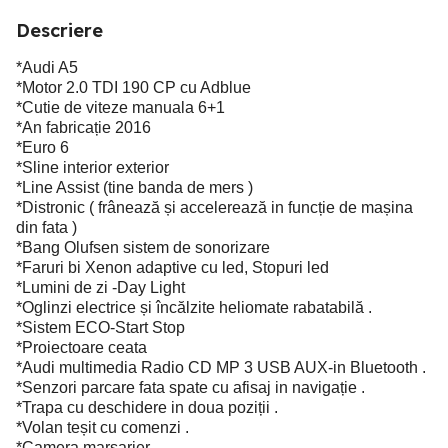
Descriere
*Audi A5
*Motor 2.0 TDI 190 CP cu Adblue
*Cutie de viteze manuala 6+1
*An fabricație 2016
*Euro 6
*Sline interior exterior
*Line Assist (tine banda de mers )
*Distronic ( frânează și accelerează in funcție de mașina
din fata )
*Bang Olufsen sistem de sonorizare
*Faruri bi Xenon adaptive cu led, Stopuri led
*Lumini de zi -Day Light
*Oglinzi electrice și încălzite heliomate rabatabilă .
*Sistem ECO-Start Stop
*Proiectoare ceata
*Audi multimedia Radio CD MP 3 USB AUX-in Bluetooth .
*Senzori parcare fata spate cu afisaj in navigație .
*Trapa cu deschidere in doua poziții .
*Volan teșit cu comenzi .
*Camera marșarier .