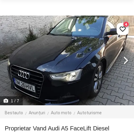
4
1
/ 7
Bestauto
Anunțuri
Auto moto
Autoturisme
Proprietar Vand Audi A5 FaceLift Diesel