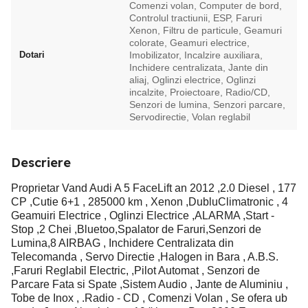
Comenzi volan, Computer de bord,
Controlul tractiunii, ESP, Faruri
Xenon, Filtru de particule, Geamuri
colorate, Geamuri electrice,
Dotari
Imobilizator, Incalzire auxiliara,
Inchidere centralizata, Jante din
aliaj, Oglinzi electrice, Oglinzi
incalzite, Proiectoare, Radio/CD,
Senzori de lumina, Senzori parcare,
Servodirectie, Volan reglabil
Descriere
Proprietar Vand Audi A 5 FaceLift an 2012 ,2.0 Diesel , 177
CP ,Cutie 6+1 , 285000 km , Xenon ,DubluClimatronic , 4
Geamuiri Electrice , Oglinzi Electrice ,ALARMA ,Start -
Stop ,2 Chei ,Bluetoo,Spalator de Faruri,Senzori de
Lumina,8 AIRBAG , Inchidere Centralizata din
Telecomanda , Servo Directie ,Halogen in Bara , A.B.S.
,Faruri Reglabil Electric, ,Pilot Automat , Senzori de
Parcare Fata si Spate ,Sistem Audio , Jante de Aluminiu ,
Tobe de Inox , .Radio - CD , Comenzi Volan , Se ofera ub