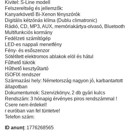
Kivitel: S-Line modell
Felszereltség és jellemzők:
Kanyarkövető Bi-Xenon fényszórók
Digitális kétzónás klíma (Dublu climatronic)
Rádió, CD, MP3, AUX, memóriakártya-olvasó, Bluetooth
Multifunkciós kormány
Fedélzeti számítógép
LED-es nappali menetfény
Fény- és esőszenzor
Sötétített elektromos ablakok elöl és hátul
Fűthető tükrök
Hűthető kesztyűtartó
ISOFIX rendszer
Származási hely: Németország nagyon jó, karbantartott
állapotban
Dokumentumok: Szervizkönyv, 2 db gyári kulcs
Rendszám: 3 hónapig érvényes piros rendszámmal !
Csere nem érdekel!
r euróban van fel tüntetve!
Telefon szám:
ID anunț
: 1776268565