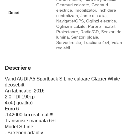
Geamuri colorate, Geamuri
electrice, Imobilizator, Inchidere
Dotari
centralizata, Jante din aliaj,
Navigatie/GPS, Oglinzi electrice,
Oglinzi incalzite, Parbriz incalzit,
Proiectoare, Radio/CD, Senzori de
lumina, Senzori ploaie,
Servodirectie, Tractiune 4x4, Volan
reglabil
Descriere
Vand AUDI A5 Sportback S Line culoare Glacier White
deosebitt
An fabricatie: 2016
2.0 TDI 190cp
4x4 ( quattro)
Euro 6
-142000 km real reali!!!
Transmisie manuala 6+1
Model S-Line
- Bi xenon adaptiv