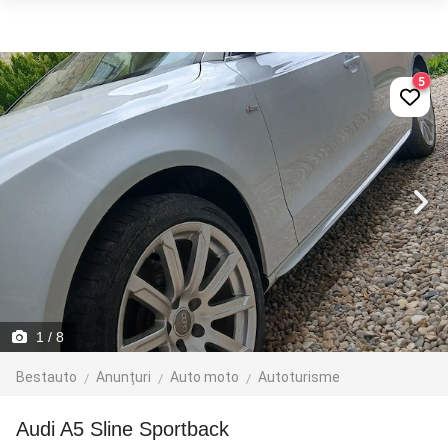
5
1
/ 8
Bestauto
Anunțuri
Auto moto
Autoturisme
Audi A5 Sline Sportback