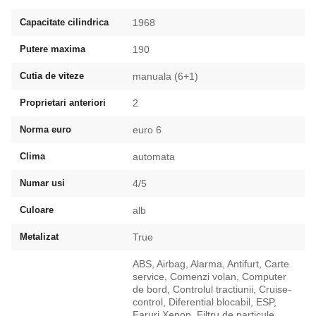
Capacitate cilindrica
1968
Putere maxima
190
Cutia de viteze
manuala (6+1)
Proprietari anteriori
2
Norma euro
euro 6
Clima
automata
Numar usi
4/5
Culoare
alb
Metalizat
True
ABS, Airbag, Alarma, Antifurt, Carte
service, Comenzi volan, Computer
de bord, Controlul tractiunii, Cruise-
control, Diferential blocabil, ESP,
Faruri Xenon, Filtru de particule,