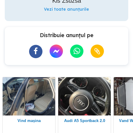
Kis Zsuzsa
Vezi toate anunțurile
Distribuie anunțul pe
vind mașina
Audi A5 Sportback 2.0
va