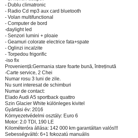
- Dublu climatronic
- Radio Cd mp3 aux card bluetooth
- Volan multifunctional
- Computer de bord
-daylight led
- Senzori lumini + ploaie
- Geamuri colorate electrice fata+spate
- Oglinzi incalzite
- Torpedou frigorific
-iso fix
Proveniență:Germania stare foarte bună, întreținută
-Carte service, 2 Chei
Numar rosu 3 luni de zile.
Nu sunt interesat de schimburi
Numar de contact:
Elado Audi A5 sportback quattro
Szin Glacier White különleges kivitel
Gyártási év: 2016
Környezetvédelmi osztály: Euro 6
Motor: 2.0 TDI, 190 LE
Kilométeróra állása: 142 000 km garantáltan valós!!!
Sebességváltó: 6+1 fokozatú manuális