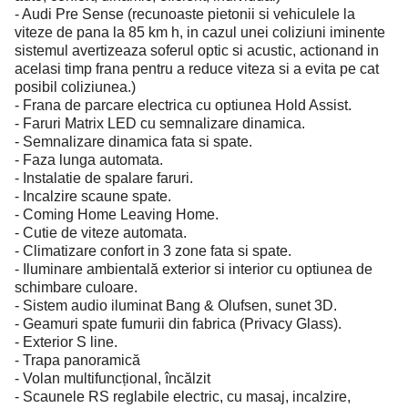
- Audi Pre Sense (recunoaste pietonii si vehiculele la
viteze de pana la 85 km h, in cazul unei coliziuni iminente
sistemul avertizeaza soferul optic si acustic, actionand in
acelasi timp frana pentru a reduce viteza si a evita pe cat
posibil coliziunea.)
- Frana de parcare electrica cu optiunea Hold Assist.
- Faruri Matrix LED cu semnalizare dinamica.
- Semnalizare dinamica fata si spate.
- Faza lunga automata.
- Instalatie de spalare faruri.
- Incalzire scaune spate.
- Coming Home Leaving Home.
- Cutie de viteze automata.
- Climatizare confort in 3 zone fata si spate.
- Iluminare ambientală exterior si interior cu optiunea de
schimbare culoare.
- Sistem audio iluminat Bang & Olufsen, sunet 3D.
- Geamuri spate fumurii din fabrica (Privacy Glass).
- Exterior S line.
- Trapa panoramică
- Volan multifuncțional, încălzit
- Scaunele RS reglabile electric, cu masaj, incalzire,