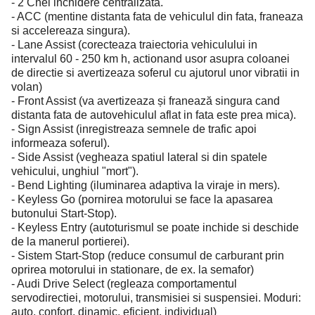
- 2 Chei inchidere centralizata.
- ACC (mentine distanta fata de vehiculul din fata, franeaza
si accelereaza singura).
- Lane Assist (corecteaza traiectoria vehiculului in
intervalul 60 - 250 km h, actionand usor asupra coloanei
de directie si avertizeaza soferul cu ajutorul unor vibratii in
volan)
- Front Assist (va avertizeaza și franează singura cand
distanta fata de autovehiculul aflat in fata este prea mica).
- Sign Assist (inregistreaza semnele de trafic apoi
informeaza soferul).
- Side Assist (vegheaza spatiul lateral si din spatele
vehicului, unghiul "mort").
- Bend Lighting (iluminarea adaptiva la viraje in mers).
- Keyless Go (pornirea motorului se face la apasarea
butonului Start-Stop).
- Keyless Entry (autoturismul se poate inchide si deschide
de la manerul portierei).
- Sistem Start-Stop (reduce consumul de carburant prin
oprirea motorului in stationare, de ex. la semafor)
- Audi Drive Select (regleaza comportamentul
servodirectiei, motorului, transmisiei si suspensiei. Moduri:
auto, confort, dinamic, eficient, individual)