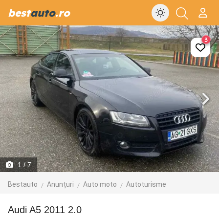
best
auto
.ro
3
1
/ 7
Bestauto
Anunțuri
Auto moto
Autoturisme
Audi A5 2011 2.0