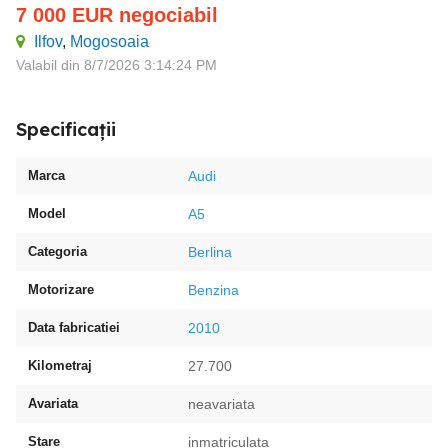
7 000
EUR
negociabil
Ilfov
,
Mogosoaia
Valabil din 8/7/2026 3:14:24 PM
Specificații
Marca
Audi
Model
A5
Categoria
Berlina
Motorizare
Benzina
Data fabricatiei
2010
Kilometraj
27.700
Avariata
neavariata
Stare
inmatriculata