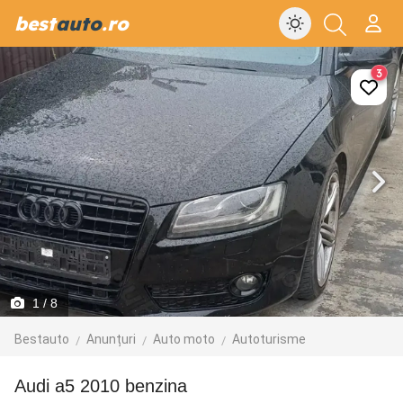
best
auto
.ro
3
1
/ 8
Bestauto
Anunțuri
Auto moto
Autoturisme
Audi a5 2010 benzina