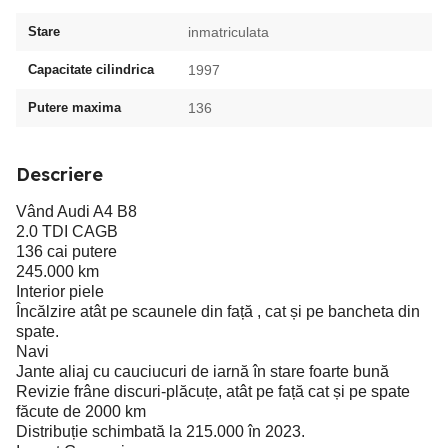
Stare
inmatriculata
Capacitate cilindrica
1997
Putere maxima
136
Descriere
Vând Audi A4 B8
2.0 TDI CAGB
136 cai putere
245.000 km
Interior piele
Încălzire atât pe scaunele din față , cat și pe bancheta din
spate.
Navi
Jante aliaj cu cauciucuri de iarnă în stare foarte bună
Revizie frâne discuri-plăcuțe, atât pe față cat și pe spate
făcute de 2000 km
Distribuție schimbată la 215.000 în 2023.