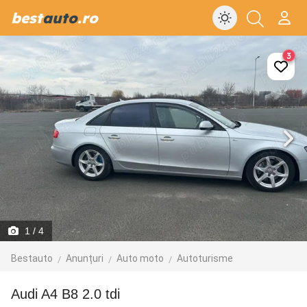
best
auto
.ro
3
1
/ 4
Bestauto
Anunțuri
Auto moto
Autoturisme
Audi A4 B8 2.0 tdi