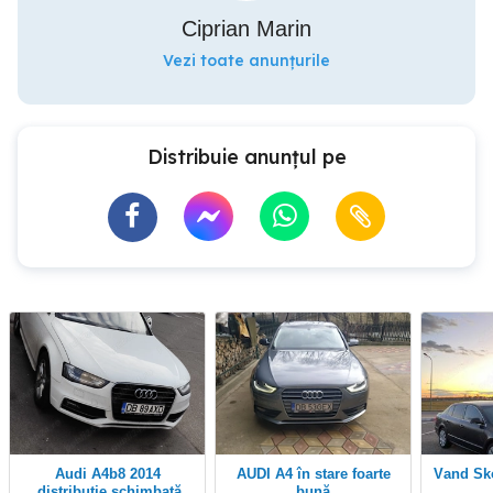
Ciprian Marin
Vezi toate anunțurile
Distribuie anunțul pe
Audi A4b8 2014
AUDI A4 în stare foarte
Vand S
,distribuție schimbată
bună