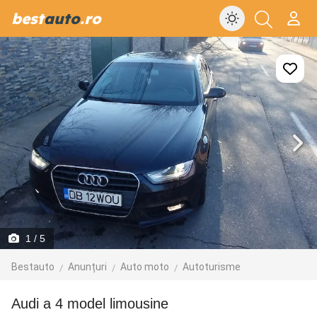
best
auto
.ro
1
/ 5
Bestauto
Anunțuri
Auto moto
Autoturisme
Audi a 4 model limousine