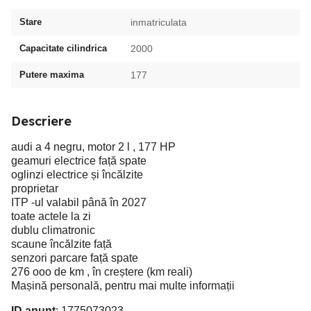
Stare
inmatriculata
Capacitate cilindrica
2000
Putere maxima
177
Descriere
audi a 4 negru, motor 2 l , 177 HP
geamuri electrice față spate
oglinzi electrice și încălzite
proprietar
ITP -ul valabil până în 2027
toate actele la zi
dublu climatronic
scaune încălzite față
senzori parcare față spate
276 ooo de km , în creștere (km reali)
Mașină personală, pentru mai multe informații
ID anunț
: 1775073023