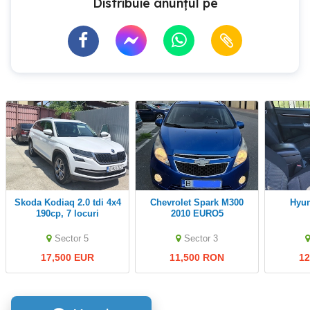
Distribuie anunțul pe
Skoda Kodiaq 2.0 tdi 4x4
Chevrolet Spark M300
Hyu
190cp, 7 locuri
2010 EURO5
Sector 5
Sector 3
17,500 EUR
11,500 RON
1