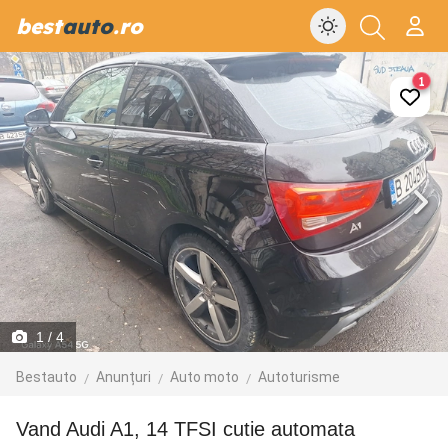
best
auto
.ro
1
1
/ 4
Bestauto
Anunțuri
Auto moto
Autoturisme
Vand Audi A1, 14 TFSI cutie automata