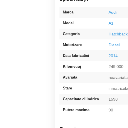
Marca
Audi
Model
A1
Categoria
Hatchback
Motorizare
Diesel
Data fabricatiei
2014
Kilometraj
249.000
Avariata
neavariata
Stare
inmatricul
Capacitate cilindrica
1598
Putere maxima
90