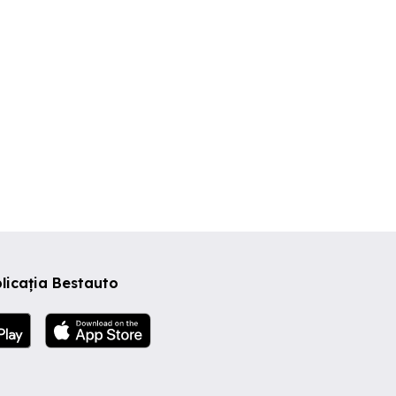
200 EUR
34,850 EUR
8,950 EUR
licația Bestauto