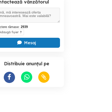
ntactează vânzătorul
ctere rămase:
2939
daugă fișier
?
Mesaj
Distribuie anunțul pe