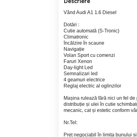
Descriere
Vând Audi A1 1.6 Diesel
Dotări :
Cutie automată (S-Tronic)
Climatronic
încălzire în scaune
Navigație
Volan Sport cu comenzi
Faruri Xenon
Day-light Led
Semnalizari led
4 geamuri electrice
Reglaj electric al oglinzilor
Mașina rulează fără nici un fel de
distribuție și ulei în cutie schimb
mecanic, cat și estetic conform vâ
Nr.Tel:
Preț negociabil în limita bunului si