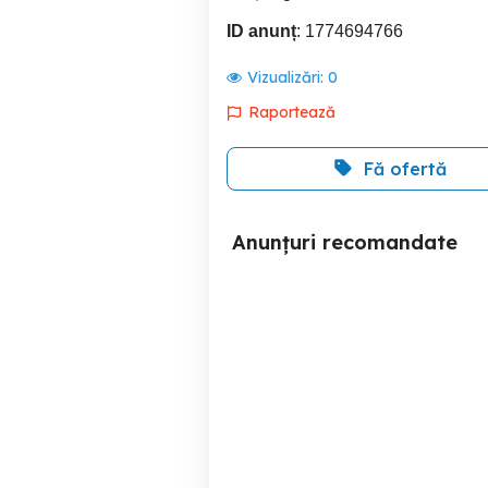
ID anunț
: 1774694766
Vizualizări:
0
Raportează
Fă ofertă
Anunțuri recomandate
Mercedes-Benz Vito 115
CDI, an 2015
Cluj-Napoca