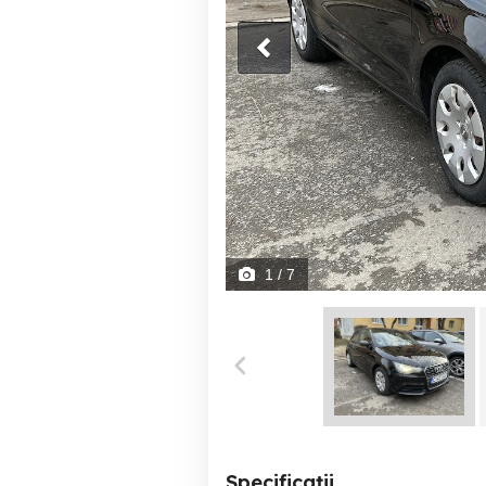
1
/ 7
Specificații