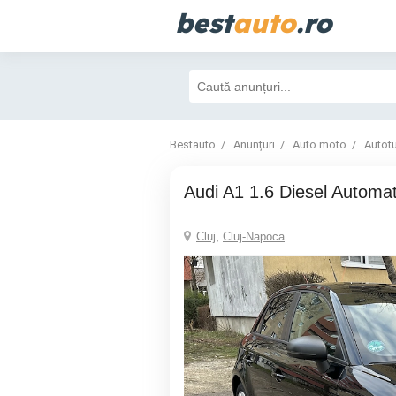
best
auto
.ro
Bestauto
Anunțuri
Auto moto
Autot
Audi A1 1.6 Diesel Automa
Cluj
,
Cluj-Napoca