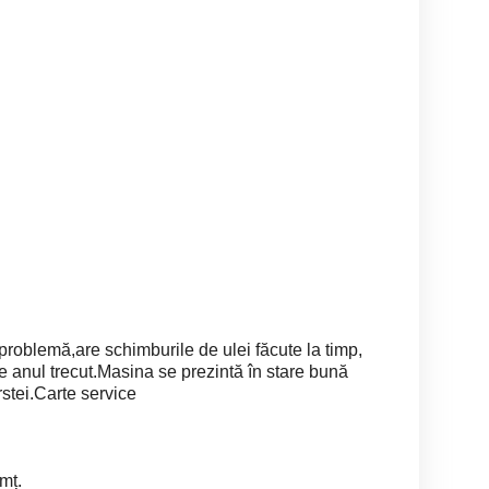
 problemă,are schimburile de ulei făcute la timp,
ate anul trecut.Masina se prezintă în stare bună
rstei.Carte service
mț.