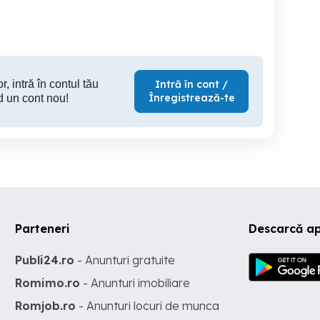
2,300 EUR
2,350 EUR
11,
r, intră în contul tău
Intră în cont /
Înregistrează-te
d un cont nou!
Parteneri
Descarcă ap
Publi24.ro
- Anunturi gratuite
Romimo.ro
- Anunturi imobiliare
Romjob.ro
- Anunturi locuri de munca