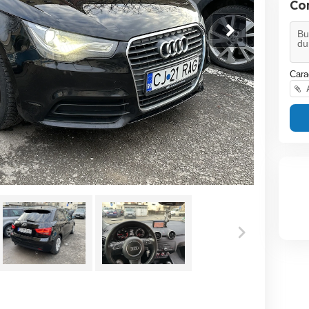
Co
Cara
A