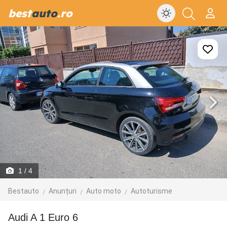
best
auto
.ro
1
/ 4
Bestauto
Anunțuri
Auto moto
Autoturisme
Audi A 1 Euro 6