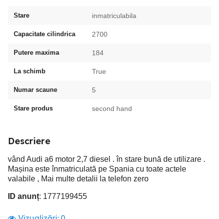
Stare
inmatriculabila
Capacitate cilindrica
2700
Putere maxima
184
La schimb
True
Numar scaune
5
Stare produs
second hand
Descriere
vând Audi a6 motor 2,7 diesel . în stare bună de utilizare .
Mașina este înmatriculată pe Spania cu toate actele
valabile , Mai multe detalii la telefon zero
ID anunț
: 1777199455
Vizualizări:
0