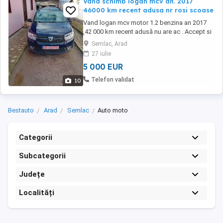
Vand schimb logan mcv an. 2017
46000 km recent adusa nr rosi scoase
Vand logan mcv motor 1.2 benzina an 2017
,42 000 km recent adusă nu are ac . Accept si
variante de schimb
Semlac, Arad
27 iulie
5 000 EUR
Telefon validat
10
Bestauto
Arad
Semlac
Auto moto
Categorii
Subcategorii
Județe
Localități