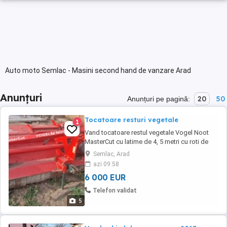
Auto moto Semlac - Masini second hand de vanzare Arad
Anunțuri
20
50
Anunțuri pe pagină:
Tocatoare resturi vegetale
1
Vand tocatoare restul vegetale Vogel Noot
MasterCut cu latime de 4, 5 metri cu roti de
copiere si grupuri laterale care angreneaza
Semlac, Arad
fiecare 4 curele !
azi 09:58
6 000 EUR
Telefon validat
5