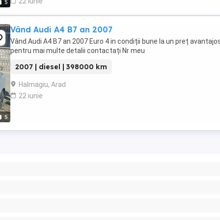
22 iunie
5
Vând Audi A4 B7 an 2007
Vând Audi A4 B7 an 2007 Euro 4 in condiții bune la un preț avantajo
pentru mai multe detalii contactați Nr meu
2007 | diesel | 398000 km
Halmagiu, Arad
22 iunie
5