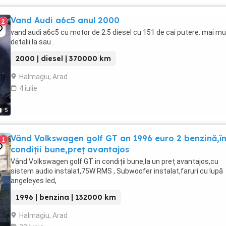
Vand Audi a6c5 anul 2000
2
vand audi a6c5 cu motor de 2.5 diesel cu 151 de cai putere. mai mu
detalii la sau .
2000 | diesel | 370000 km
Halmagiu, Arad
4 iulie
5
Vând Volkswagen golf GT an 1996 euro 2 benzină,î
1
condiții bune,preț avantajos
Vând Volkswagen golf GT in condiții bune,la un preț avantajos,cu
sistem audio instalat,75W RMS , Subwoofer instalat,faruri cu lupă
angeleyes led,
1996 | benzina | 132000 km
Halmagiu, Arad