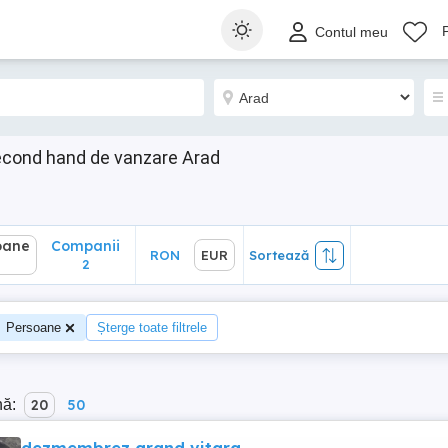
ane
Companii
RON
EUR
Sortează
Contul meu
2
econd hand de vanzare Arad
oane
Companii
RON
EUR
Sortează
2
Persoane
Șterge toate filtrele
nă:
20
50