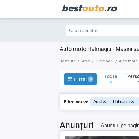
best
auto
.ro
Toate
Perso
Filtre
3
9
7
Auto moto Halmagiu - Masini s
Bestauto
Arad
Halmagiu
Auto moto
Toate
Pers
Filtre
3
9
7
Filtre active:
Arad
Halmagiu
Anunțuri
–
Anunțuri pe pagi