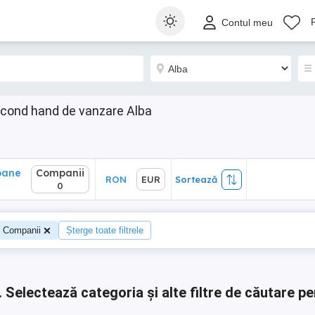
ane
Companii
RON
EUR
Sortează
Contul meu
0
econd hand de vanzare Alba
oane
Companii
RON
EUR
Sortează
0
Companii
Șterge toate filtrele
.
Selectează categoria și alte filtre de căutare pe