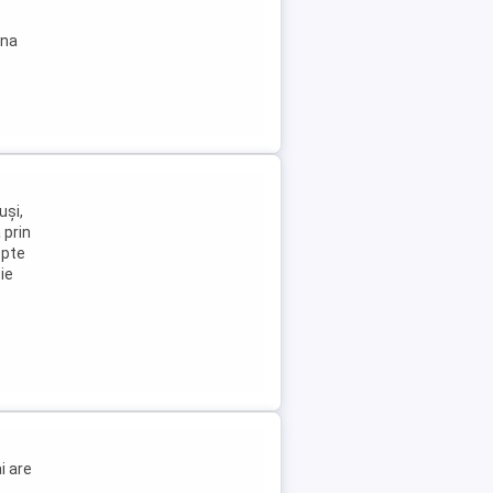
ina
uși,
 prin
epte
ie
i are