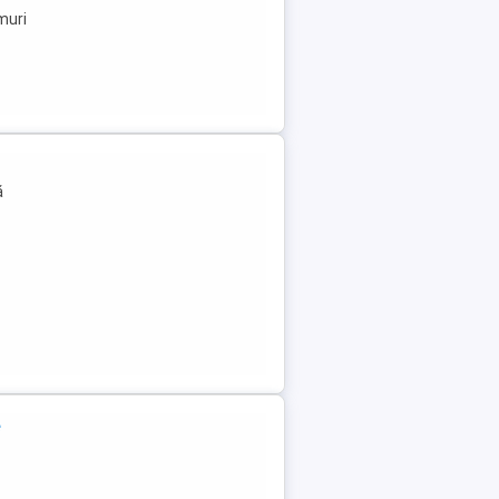
muri
ă
e