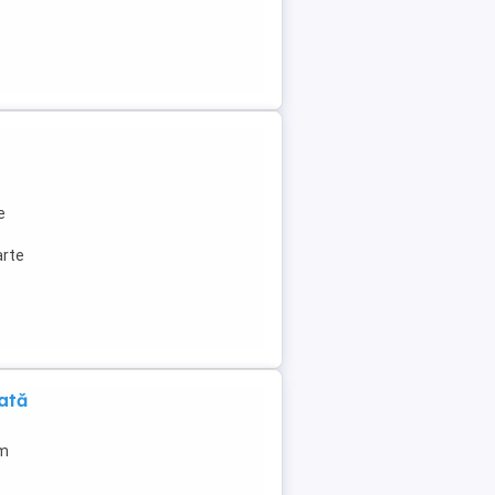
e
arte
ată
km