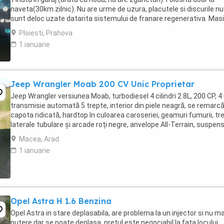
naveta(30km zilnic). Nu are urme de uzura, placutele si discurile nu
sunt deloc uzate datarita sistemului de franare regenerativa. Mas
are foarte multe dotari suplimentare ...
Ploiesti, Prahova
1 ianuarie
Jeep Wrangler Moab 200 CV Unic Proprietar
Jeep Wrangler versiunea Moab, turbodiesel 4 cilindri 2.8L, 200 CP, 4 
transmisie automată 5 trepte, interior din piele neagră, se remarcă
capota ridicată, hardtop în culoarea caroseriei, geamuri fumurii, tr
laterale tubulare și arcade roți negre, anvelope All-Terrain, suspens
ridicată ...
Macea, Arad
1 ianuarie
Opel Astra H 1.6 Benzina
Opel Astra in stare deplasabila, are problema la un injector si nu ma
putere dar se poate deplasa, pretul este negociabil la fata locului,