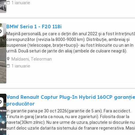
1 ianuarie
BMW Seria 1 - F20 118i
Mașină personală, pe care o dețin din anul 2022 și a fost întreținut
corespunzător (revizia la 8000-9000 km). Distribuție, ambreiaj și
suspensie (telescoape, brațe+bucși)- au fost înlocuite cu un an în
urmă. Două seturi de jante din aliaj (ambele de culoare neagră).
Maldaeni, Teleorman
1 ianuarie
Vand Renault Captur Plug-In Hybrid 160CP garanți
producător
In garantie pana pe 30 oct 2026(garantie de 5 ani). Fara accidect.
Tinuta in garaj (arata ca noua, nu are zgarieturi). Folosita doar la
naveta(30km zilnic). Nu are urme de uzura, placutele si discurile nu
sunt deloc uzate datarita sistemului de franare regenerativa. Mas
are foarte multe dotari suplimentare ...