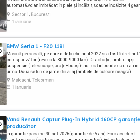
automată,volan îmbrăcat în piele și încălzit,scaune încălzite,4 gea
electrice, oglinzi electrice ,rabatabile ...
Sector 1, Bucuresti
1 ianuarie
BMW Seria 1 - F20 118i
Mașină personală, pe care o dețin din anul 2022 și a fost întreținut
corespunzător (revizia la 8000-9000 km). Distribuție, ambreiaj și
suspensie (telescoape, brațe+bucși)- au fost înlocuite cu un an în
urmă. Două seturi de jante din aliaj (ambele de culoare neagră).
Maldaeni, Teleorman
1 ianuarie
Vand Renault Captur Plug-In Hybrid 160CP garanți
producător
In garantie pana pe 30 oct 2026(garantie de 5 ani). Fara accidect.
Tinuta in garaj (arata ca noua, nu are zgarieturi). Folosita doar la