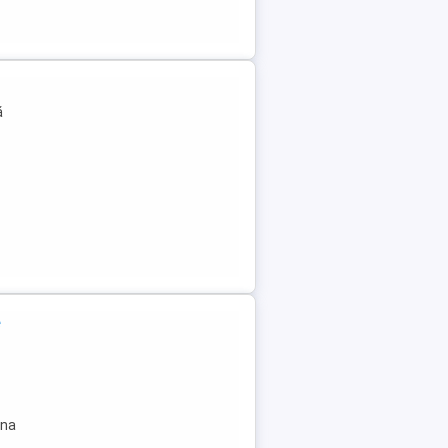
ă
e
ina