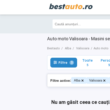
best
auto
.ro
Toate
Perso
Filtre
3
5
5
Auto moto Valisoara - Masini s
Bestauto
Alba
Valisoara
Auto moto
Toate
Pers
Filtre
3
5
5
Filtre active:
Alba
Valisoara
Nu am găsit ceea ce cauți