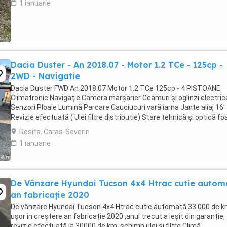
1 ianuarie
Dacia Duster - An 2018.07 - Motor 1.2 TCe - 125cp -
2WD - Navigatie
Dacia Duster FWD An 2018.07 Motor 1.2 TCe 125cp - 4 PISTOANE
Climatronic Navigație Camera marșarier Geamuri și oglinzi electric
Senzori Ploaie Lumină Parcare Cauciucuri vară iarna Jante aliaj 16'
Revizie efectuată ( Ulei filtre distributie) Stare tehnică și optică fo
buna
Resita, Caras-Severin
1 ianuarie
De Vânzare Hyundai Tucson 4x4 Htrac cutie autom
an fabricație 2020
De vânzare Hyundai Tucson 4x4 Htrac cutie automată 33 000 de 
ușor în creștere an fabricație 2020 ,anul trecut a ieșit din garanție,
revizie efectuată la 30000 de km ,schimb ulei și filtre.Climă