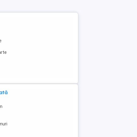
e
arte
ată
km
muri