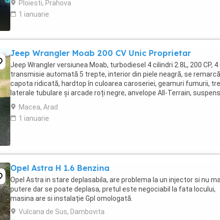
Ploiesti, Prahova
1 ianuarie
Jeep Wrangler Moab 200 CV Unic Proprietar
Jeep Wrangler versiunea Moab, turbodiesel 4 cilindri 2.8L, 200 CP, 4 
transmisie automată 5 trepte, interior din piele neagră, se remarcă
capota ridicată, hardtop în culoarea caroseriei, geamuri fumurii, tr
laterale tubulare și arcade roți negre, anvelope All-Terrain, suspens
ridicată ...
Macea, Arad
1 ianuarie
Opel Astra H 1.6 Benzina
Opel Astra in stare deplasabila, are problema la un injector si nu ma
putere dar se poate deplasa, pretul este negociabil la fata locului,
masina are si instalație Gpl omologată.
Vulcana de Sus, Dambovita