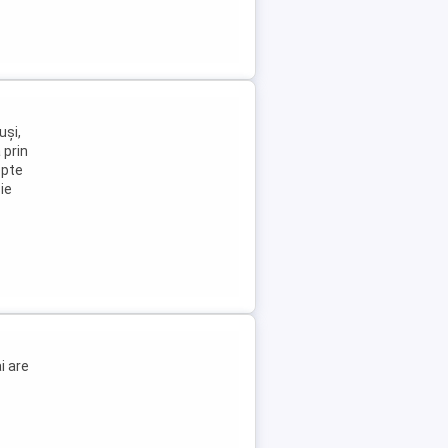
uși,
 prin
epte
ie
i are