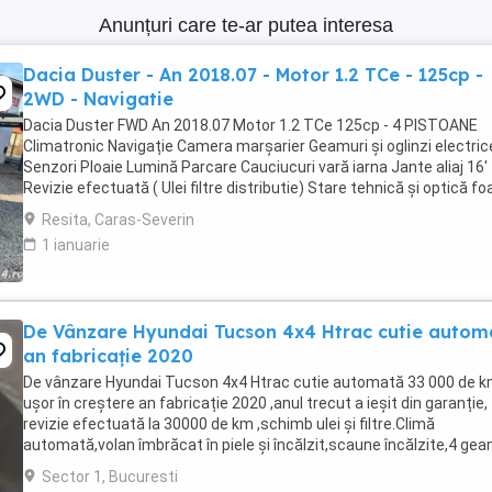
Anunțuri care te-ar putea interesa
Dacia Duster - An 2018.07 - Motor 1.2 TCe - 125cp -
2WD - Navigatie
Dacia Duster FWD An 2018.07 Motor 1.2 TCe 125cp - 4 PISTOANE
Climatronic Navigație Camera marșarier Geamuri și oglinzi electric
Senzori Ploaie Lumină Parcare Cauciucuri vară iarna Jante aliaj 16'
Revizie efectuată ( Ulei filtre distributie) Stare tehnică și optică fo
buna
Resita, Caras-Severin
1 ianuarie
De Vânzare Hyundai Tucson 4x4 Htrac cutie autom
an fabricație 2020
De vânzare Hyundai Tucson 4x4 Htrac cutie automată 33 000 de 
ușor în creștere an fabricație 2020 ,anul trecut a ieșit din garanție,
revizie efectuată la 30000 de km ,schimb ulei și filtre.Climă
automată,volan îmbrăcat în piele și încălzit,scaune încălzite,4 gea
electrice, oglinzi electrice ,rabatabile ...
Sector 1, Bucuresti