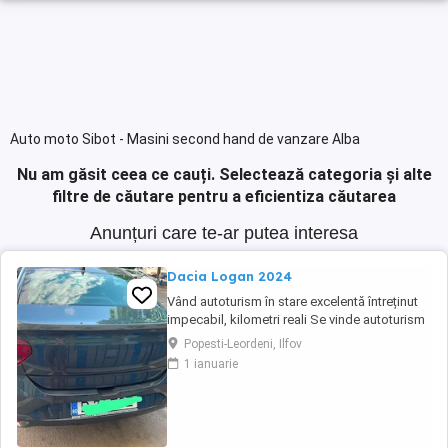
Auto moto Sibot - Masini second hand de vanzare Alba
Nu am găsit ceea ce cauți.
Selectează categoria și alte
filtre de căutare pentru a eficientiza căutarea
Anunțuri care te-ar putea interesa
Dacia Logan 2024
Vând autoturism în stare excelentă întreținut
impecabil, kilometri reali Se vinde autoturism
personal, foarte bine întreținut, folosit în
Popesti-Leordeni, Ilfov
principal pentru deplasări în afara
1 ianuarie
Bucureștiului. Mașina a fost ținută permanent
în parcare subterană, iar interiorul este
impecabil datorită huselor de protecție ...