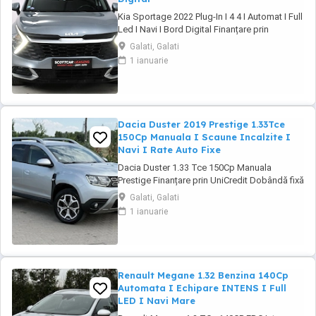
Kia Sportage 2022 Plug-In I 4 4 I Automat I Full
Led I Navi I Bord Digital Finanțare prin
UniCredit Dobândă fixă de la 7,9%* Rate fixe
Galati, Galati
pe toată perioada finanțării Aprobare rapidă
1 ianuarie
Garanție inclusă pentru autoturismele eligibile
Transport la domiciliu, în funcție de distanță
Contactează-ne ...
Dacia Duster 2019 Prestige 1.33Tce
150Cp Manuala I Scaune Incalzite I
Navi I Rate Auto Fixe
Dacia Duster 1.33 Tce 150Cp Manuala
Prestige Finanțare prin UniCredit Dobândă fixă
de la 7,9%* Rate fixe pe toată perioada
Galati, Galati
finanțării Aprobare rapidă Garanție inclusă
1 ianuarie
pentru autoturismele eligibile Transport la
domiciliu, în funcție de distanță Contactează-
ne pentru o ofertă de rate! Euro ...
Renault Megane 1.32 Benzina 140Cp
Automata I Echipare INTENS I Full
LED I Navi Mare