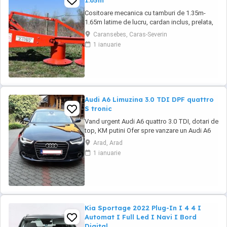
1.65m
Cositoare mecanica cu tamburi de 1.35m-
1.65m latime de lucru, cardan inclus, prelata,
cheie de cutite Transport in toate judetele
Caransebes, Caras-Severin
1 ianuarie
Audi A6 Limuzina 3.0 TDI DPF quattro
S tronic
Vand urgent Audi A6 quattro 3.0 TDI, dotari de
top, KM putini Ofer spre vanzare un Audi A6
importat personal din Germania in 2016
Arad, Arad
August, dotari de top, istoric revizii la zi ... km
1 ianuarie
in crestere ... In pret se ofera setul original de
jante pe 19 cu cauciucuri de vara. Covorase
cauciuc originale(le ...
Kia Sportage 2022 Plug-In I 4 4 I
Automat I Full Led I Navi I Bord
Digital