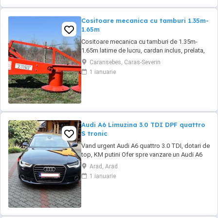
Cositoare mecanica cu tamburi 1.35m-
1.65m
Cositoare mecanica cu tamburi de 1.35m-
1.65m latime de lucru, cardan inclus, prelata,
cheie de cutite Transport in toate judetele
Caransebes, Caras-Severin
1 ianuarie
Audi A6 Limuzina 3.0 TDI DPF quattro
S tronic
Vand urgent Audi A6 quattro 3.0 TDI, dotari de
top, KM putini Ofer spre vanzare un Audi A6
importat personal din Germania in 2016
Arad, Arad
August, dotari de top, istoric revizii la zi ... km
1 ianuarie
in crestere ... In pret se ofera setul original de
jante pe 19 cu cauciucuri de vara. Covorase
cauciuc originale(le ...