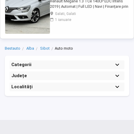
Renault Megane 1.3 TCe 140CP EDC Intens
2019 | Automat | Full LED | Navi | Finanțare prin
UniCredit Dobândă fixă de la 7,9%* Rate fixe
Galati, Galati
pe toată perioada finanțării Aprobare rapidă
1 ianuarie
Garanție inclusă pentru autoturismele eligibile
Transport la domiciliu, în funcție de distanță
Contactează-ne ...
Bestauto
Alba
Sibot
Auto moto
Categorii
Județe
Localități