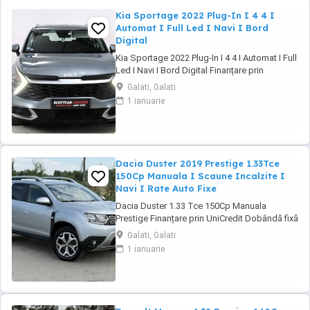
Kia Sportage 2022 Plug-In I 4 4 I
Automat I Full Led I Navi I Bord
Digital
Kia Sportage 2022 Plug-In I 4 4 I Automat I Full
Led I Navi I Bord Digital Finanțare prin
UniCredit Dobândă fixă de la 7,9%* Rate fixe
Galati, Galati
pe toată perioada finanțării Aprobare rapidă
1 ianuarie
Garanție inclusă pentru autoturismele eligibile
Transport la domiciliu, în funcție de distanță
Contactează-ne ...
Dacia Duster 2019 Prestige 1.33Tce
150Cp Manuala I Scaune Incalzite I
Navi I Rate Auto Fixe
Dacia Duster 1.33 Tce 150Cp Manuala
Prestige Finanțare prin UniCredit Dobândă fixă
de la 7,9%* Rate fixe pe toată perioada
Galati, Galati
finanțării Aprobare rapidă Garanție inclusă
1 ianuarie
pentru autoturismele eligibile Transport la
domiciliu, în funcție de distanță Contactează-
ne pentru o ofertă de rate! Euro ...