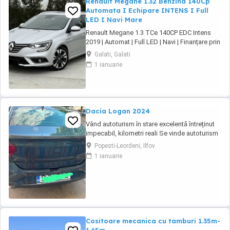
Renault Megane 1.32 Benzina 140Cp
Automata I Echipare INTENS I Full
LED I Navi Mare
Renault Megane 1.3 TCe 140CP EDC Intens
2019 | Automat | Full LED | Navi | Finanțare prin
UniCredit Dobândă fixă de la 7,9%* Rate fixe
Galati, Galati
pe toată perioada finanțării Aprobare rapidă
1 ianuarie
Garanție inclusă pentru autoturismele eligibile
Transport la domiciliu, în funcție de distanță
Contactează-ne ...
Dacia Logan 2024
Vând autoturism în stare excelentă întreținut
impecabil, kilometri reali Se vinde autoturism
personal, foarte bine întreținut, folosit în
Popesti-Leordeni, Ilfov
principal pentru deplasări în afara
1 ianuarie
Bucureștiului. Mașina a fost ținută permanent
în parcare subterană, iar interiorul este
impecabil datorită huselor de protecție ...
Cositoare mecanica cu tamburi 1.35m-