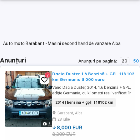
Auto moto Barabant - Masini second hand de vanzare Alba
Anunțuri
20
50
Anunțuri pe pagină:
Dacia Duster 1.6 Benzină + GPL 118.102
7
km Germania 8.000 euro
Vând Dacia Duster, 2014, 1.6 benzină + GPL,
ediție Germania, cu kilometri reali verificați în
bord: 118.102 km. Mașina a circulat în
2014 | benzina + gpl | 118102 km
România doar aproximativ 2,5 ani, restul
timpului în Germania. Stare bună, întreținută.
Barabant, Alba
Motorizare: 1.6 pe benzină + GPL omologat
28 iulie
Normă poluare: Euro 5 Culoare: maro
5
Transmisie: ...
8,000 EUR
8,200 EUR