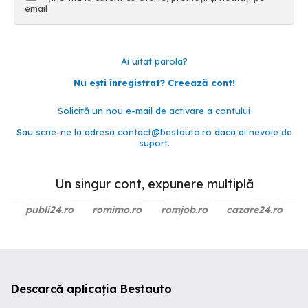
email
Ai uitat parola?
Nu ești înregistrat? Creează cont!
Solicită un nou e-mail de activare a contului
Sau scrie-ne la adresa
contact@bestauto.ro
daca ai nevoie de
suport.
Un singur cont, expunere multiplă
publi24.ro
romimo.ro
romjob.ro
cazare24.ro
Descarcă aplicația Bestauto